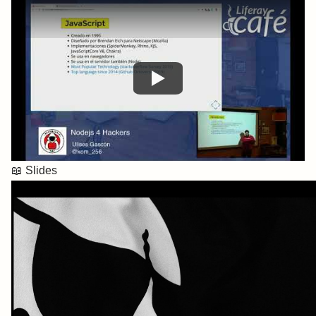
📖
Slides